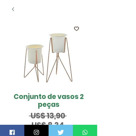
Conjunto de vasos 2
peças
Preço
 US$ 13,90 
Preço
normal
US$ 8,34
promocional