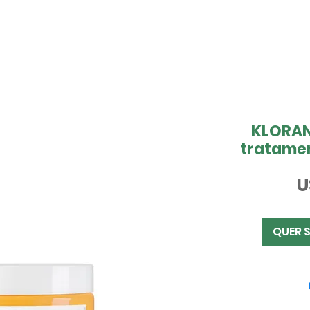
KLORAN
tratame
U
QUER 