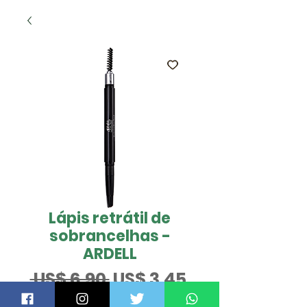
Lápis retrátil de
sobrancelhas -
ARDELL
Preço
Preço
 US$ 6,90 
US$ 3,45
normal
promocional