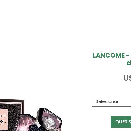
LANCOME - L
d
U
Selecionar
QUER 