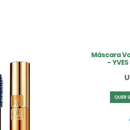
Máscara Vol
- YVES
U
QUER 