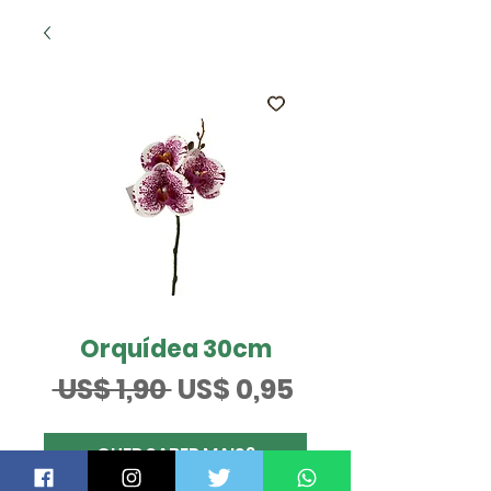
Orquídea 30cm
Preço
Preço
 US$ 1,90 
US$ 0,95
normal
promocional
QUER SABER MAIS?