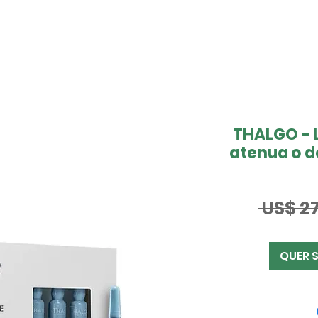
THALGO - 
atenua o d
 US$ 27
QUER 