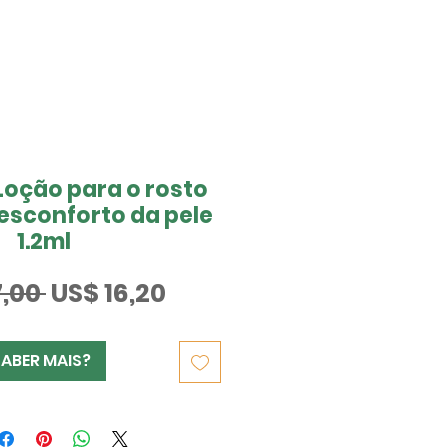
Loção para o rosto
esconforto da pele
1.2ml
Preço
Preço
,00 
US$ 16,20
normal
promocional
SABER MAIS?