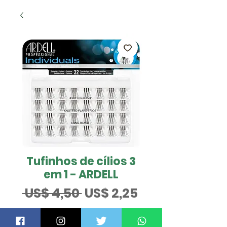
Tufinhos de cílios 3
em 1 - ARDELL
Preço
Preço
 US$ 4,50 
US$ 2,25
normal
promocional
QUER SABER MAIS?