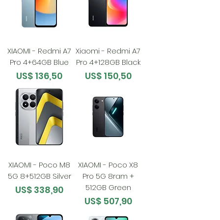
XIAOMI - Redmi A7
Xiaomi - Redmi A7
Pro 4+64GB Blue
Pro 4+128GB Black
Preço
Preço
US$ 136,50
US$ 150,50
XIAOMI - Poco M8
XIAOMI - Poco X8
5G 8+512GB Silver
Pro 5G 8ram +
512GB Green
Preço
US$ 338,90
Preço
US$ 507,90