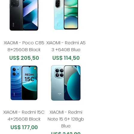
XIAOMI - Poco C85
XIAOMI - Redmi A5
8+256GB Black
3 +64GB Blue
Preço
Preço
US$ 205,50
US$ 114,50
XIAOMI - Redmi 15C
XIAOMI - Redmi
4+256GB Black
Note 15 6+ 128gb
Blue
Preço
US$ 177,00
Preço