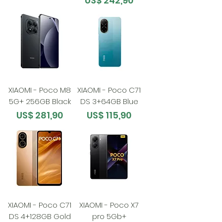
US$ 242,90
XIAOMI - Poco M8
XIAOMI - Poco C71
5G+ 256GB Black
DS 3+64GB Blue
Preço
Preço
US$ 281,90
US$ 115,90
XIAOMI - Poco C71
XIAOMI - Poco X7
DS 4+128GB Gold
pro 5Gb+