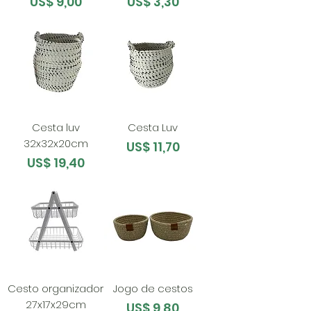
Preço
Preço
US$ 9,00
US$ 3,30
Cesta luv
Cesta Luv
32x32x20cm
Preço
US$ 11,70
Preço
US$ 19,40
Cesto organizador
Jogo de cestos
27x17x29cm
Preço
US$ 9,80