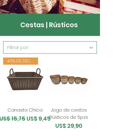
Cestas | Rústicos
40% DE DESCONTO
Canasta Chica
Jogo de cestos
Rústicos de 5pzs
Preço normal
Preço promocional
US$ 15,75
US$ 9,45
Preço
US$ 29,90