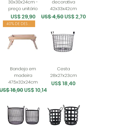
30x30x24cm -
decorativa
preço unitário
42x33x42cm
Preço
Preço normal
Preço promocional
US$ 29,90
US$ 4,50
US$ 2,70
40% DE DESCONTO
Bandeja em
Cesta
madeira
28x27x23cm
47.5x32x24cm
Preço
US$ 18,40
Preço normal
Preço promocional
US$ 16,90
US$ 10,14