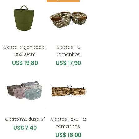
Cesto organizador
Cestos - 2
38x50cm
Tamanhos
Preço
Preço
US$ 19,80
US$ 17,90
Cesto multiuso 9"
Cestas Foxu - 2
tamanhos
Preço
US$ 7,40
Preço
US$ 18,00