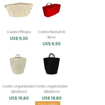
Cesta P/Ropa
Cesta flexível 10
litros
Preço
US$ 9,30
Preço
US$ 6,50
Cesto organizador
Cesto organizador
38x50cm
38x50cm
Preço
Preço
US$ 19,80
US$ 19,80
Preço unitário