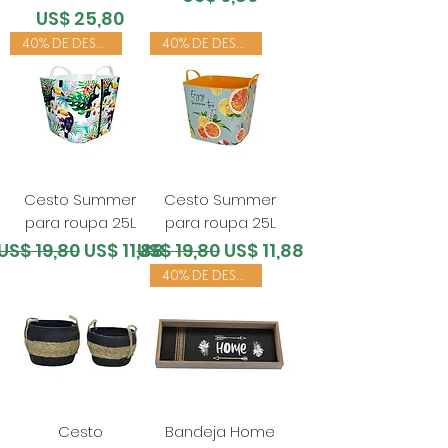
Preço
US$ 25,80
40% DE DESCONTO
40% DE DESCONTO
Cesto Summer
Cesto Summer
para roupa 25L
para roupa 25L
Preço normal
Preço promocional
Preço normal
Preço promocional
US$ 19,80
US$ 11,88
US$ 19,80
US$ 11,88
40% DE DESCONTO
Cesto
Bandeja Home