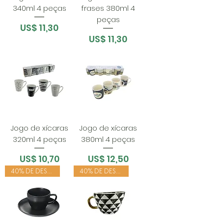
340ml 4 peças
frases 380ml 4
peças
Preço
US$ 11,30
Preço
US$ 11,30
Jogo de xícaras
Jogo de xícaras
320ml 4 peças
380ml 4 peças
Preço
Preço
US$ 10,70
US$ 12,50
40% DE DESCONTO
40% DE DESCONTO