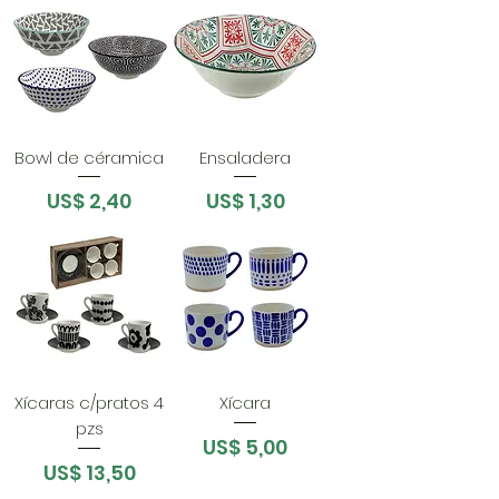
Bowl de céramica
Ensaladera
Preço
Preço
US$ 2,40
US$ 1,30
Xícaras c/pratos 4
Xícara
pzs
Preço
US$ 5,00
Preço
US$ 13,50