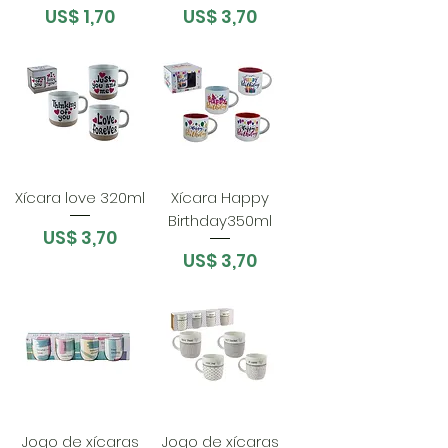
Preço
Preço
US$ 1,70
US$ 3,70
Xícara love 320ml
Xícara Happy
Birthday350ml
Preço
US$ 3,70
Preço
US$ 3,70
Jogo de xícaras
Jogo de xícaras