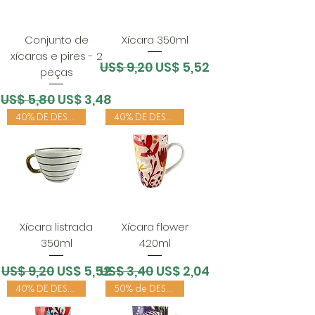
Conjunto de
Xícara 350ml
xícaras e pires - 2
Preço normal
Preço promocional
US$ 9,20
US$ 5,52
peças
Preço normal
Preço promocional
US$ 5,80
US$ 3,48
40% DE DESCONTO
40% DE DESCONTO
Xícara listrada
Xícara flower
350ml
420ml
Preço normal
Preço promocional
Preço normal
Preço promocional
US$ 9,20
US$ 5,52
US$ 3,40
US$ 2,04
40% DE DESCONTO
50% de DESCONTO