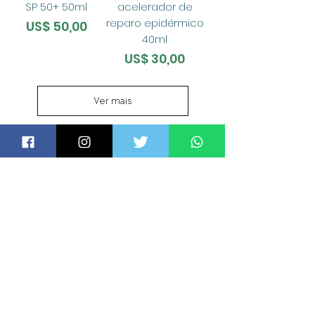
SP 50+ 50ml
acelerador de
reparo epidérmico
Preço
US$ 50,00
40ml
Preço
US$ 30,00
Ver mais
O BARÃO
TURISTA
SOCIAL
SEGURANÇA E SAÚDE NO TRABALHO
TRABALHE CONOSCO