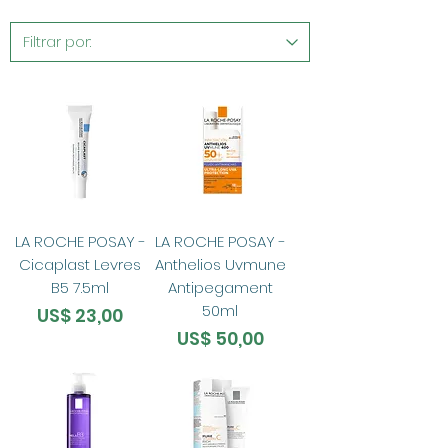
LA ROCHE POSAY -
LA ROCHE POSAY -
Cicaplast Levres
Anthelios Uvmune
B5 7.5ml
Antipegament
50ml
Preço
US$ 23,00
Preço
US$ 50,00