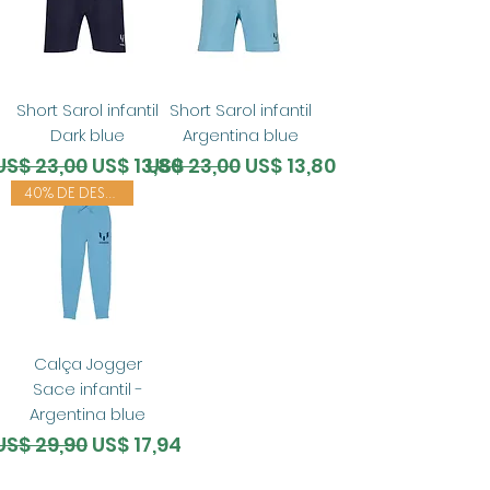
Short Sarol infantil
Short Sarol infantil
Dark blue
Argentina blue
Preço normal
Preço promocional
Preço normal
Preço promocional
US$ 23,00
US$ 13,80
US$ 23,00
US$ 13,80
40% DE DESCONTO
Calça Jogger
Sace infantil -
Argentina blue
Preço normal
Preço promocional
US$ 29,90
US$ 17,94