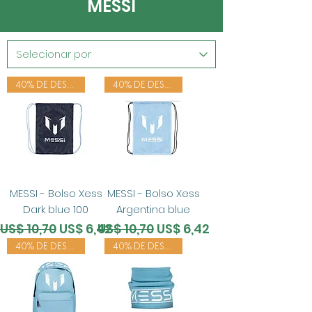
MESSI
40% DE DESCONTO
40% DE DESCONTO
MESSI - Bolso Xess
MESSI - Bolso Xess
Dark blue 100
Argentina blue
Preço normal
Preço promocional
Preço normal
Preço promocional
US$ 10,70
US$ 6,42
US$ 10,70
US$ 6,42
40% DE DESCONTO
40% DE DESCONTO