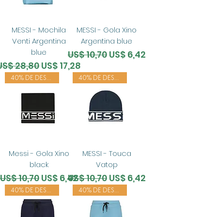
MESSI - Mochila
MESSI - Gola Xino
Venti Argentina
Argentina blue
blue
Preço normal
Preço promocional
US$ 10,70
US$ 6,42
Preço normal
Preço promocional
US$ 28,80
US$ 17,28
40% DE DESCONTO
40% DE DESCONTO
Messi - Gola Xino
MESSI - Touca
black
Vatop
Preço normal
Preço promocional
Preço normal
Preço promocional
US$ 10,70
US$ 6,42
US$ 10,70
US$ 6,42
40% DE DESCONTO
40% DE DESCONTO