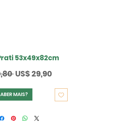
Prati 53x49x82cm
Preço
Preço
,80 
US$ 29,90
normal
promocional
SABER MAIS?