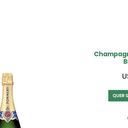
Champagn
B
U
QUER 