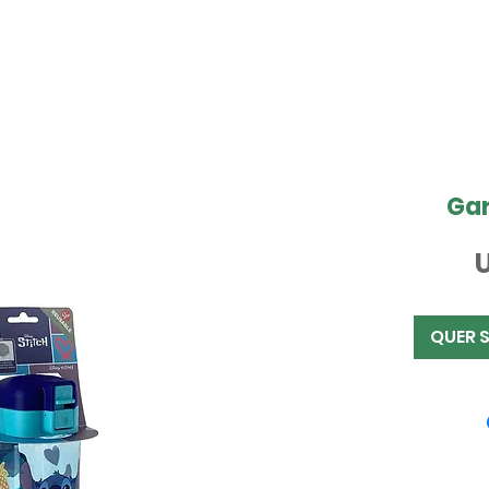
Gar
U
QUER 