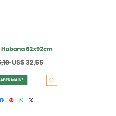
a Habana 62x92cm
Preço
Preço
,10 
US$ 32,55
normal
promocional
SABER MAIS?