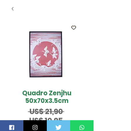
Quadro Zenjhu
50x70x3.5cm
Preço
 US$ 21,90 
Preço
normal
US$ 10,95
promocional