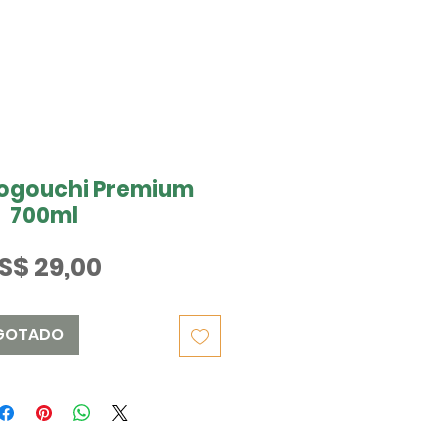
ogouchi Premium
700ml
Preço
S$ 29,00
GOTADO