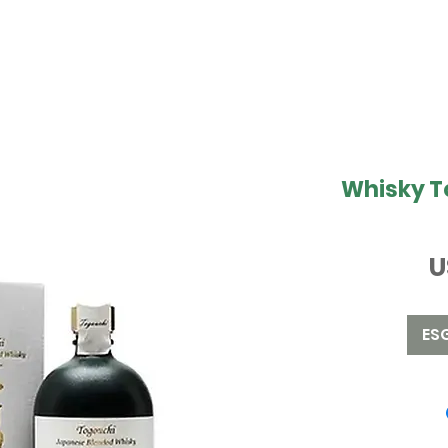
Whisky T
U
ES