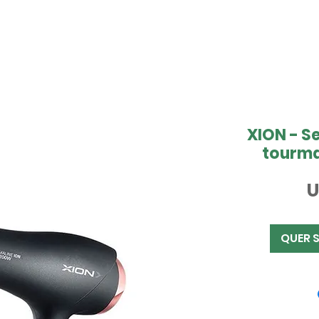
XION - S
tourma
U
QUER 