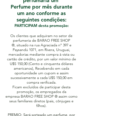
perfumaria um
Perfume por mês durante
um ano conforme as
seguintes condições:
PARTICIPAM desta promoção:
Os clientes que adquiram no setor de
perfumeria de BARAO FREE SHOP
®, situado na rua Agraciada n° 397 e
Paysandú 1071, em Rivera, Uruguai,
mercadorias mediante compra à vista ou
cartão de crédito, por um valor mínimo de
U$S 150,00 (Cento e cinquenta dólares
americanos), Recebendo em cada
oportunidade um cupom e assim
sucessivamente a cada U$S 150,00 em
compra verificada.
Ficam excluídos de participar desta
promoção, os empregados da
empresa BARAO FREE SHOP ® assim como
seus familiares diretos (pais, cônjuges e
filhos).
PREMIO: Será sorteado um perfume, por