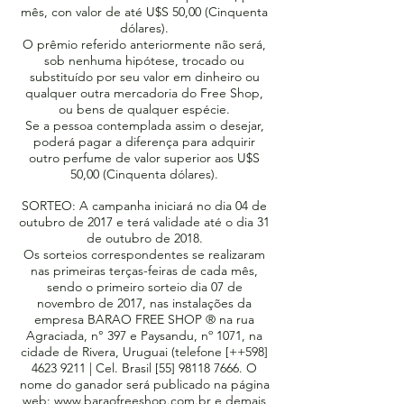
mês, con valor de até U$S 50,00 (Cinquenta
dólares).
O prêmio referido anteriormente não será,
sob nenhuma hipótese, trocado ou
substituído por seu valor em dinheiro ou
qualquer outra mercadoria do Free Shop,
ou bens de qualquer espécie.
Se a pessoa contemplada assim o desejar,
poderá pagar a diferença para adquirir
outro perfume de valor superior aos U$S
50,00 (Cinquenta dólares).
SORTEO: A campanha iniciará no dia 04 de
outubro de 2017 e terá validade até o dia 31
de outubro de 2018.
Os sorteios correspondentes se realizaram
nas primeiras terças-feiras de cada mês,
sendo o primeiro sorteio dia 07 de
novembro de 2017, nas instalações da
empresa BARAO FREE SHOP ® na rua
Agraciada, n° 397 e Paysandu, nº 1071, na
cidade de Rivera, Uruguai (telefone [++598]
4623 9211
| Cel. Brasil [55]
98118 7666
. O
nome do ganador será publicado na página
web:
www.baraofreeshop.com.br
e demais