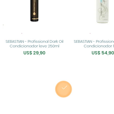
SEBASTIAN - Profissional Dark Oil
SEBASTIAN - Profissio
Condicionador leve 250ml
Condicionador 1 
Preço
Preço
US$ 29,90
US$ 54,90
O BARÃO
TURISTA
SOC
SEGUNDA À SEX