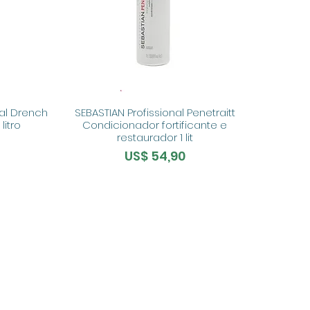
nal Drench
SEBASTIAN Profissional Penetraitt
litro
Condicionador fortificante e
restaurador 1 lit
Preço
US$ 54,90
IAL
SEGURANÇA E SAÚDE NO TRABALHO
TRABALHE CONO
HORÁRIO DE FUNCIONAMENTO
TA
DAS
7h ÀS 18H
SÁBADO
DAS 7H ÀS 18H
D