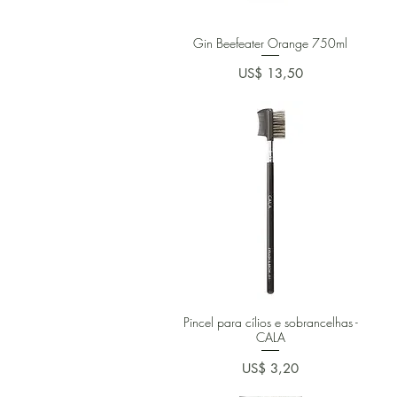
Gin Beefeater Orange 750ml
Preço
US$ 13,50
Pincel para cílios e sobrancelhas -
CALA
Preço
US$ 3,20