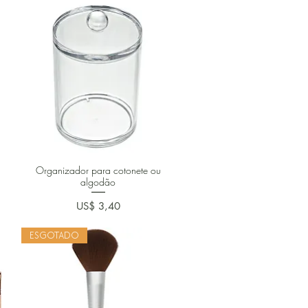
Organizador para cotonete ou
algodão
Preço
US$ 3,40
ESGOTADO