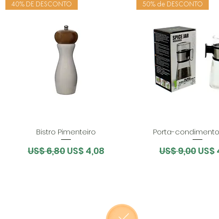
40% DE DESCONTO
50% de DESCONTO
Bistro Pimenteiro
Porta-condimento
Preço normal
Preço promocional
Preço norma
Preç
US$ 6,80
US$ 4,08
US$ 9,00
US$ 
O BARÃO
TURISTA
SOC