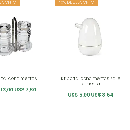
ESCONTO
40% DE DESCONTO
porta-condimentos
Kit porta-condimentos sal e
pimenta
ço normal
Preço promocional
 13,00
US$ 7,80
Preço normal
Preço promoc
US$ 5,90
US$ 3,54
BLOG BARÃO
SCO
CONTATO