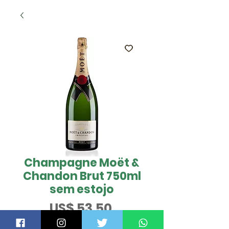
Champagne Moët &
Chandon Brut 750ml
sem estojo
Preço
US$ 53,50