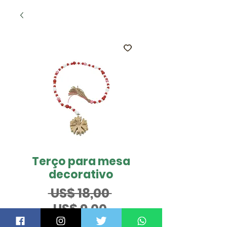
Terço para mesa
decorativo
Preço
 US$ 18,00 
Preço
normal
US$ 9,00
promocional