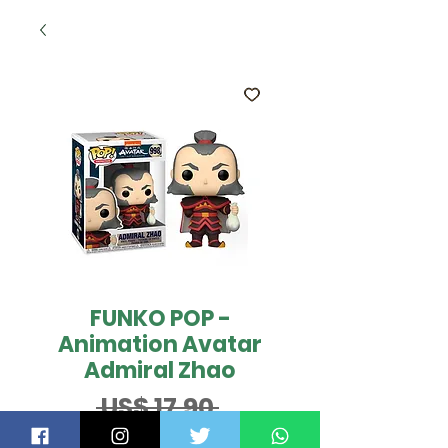
FUNKO POP -
Animation Avatar
Admiral Zhao
Preço
 US$ 17,90 
Preço
normal
US$ 15,22