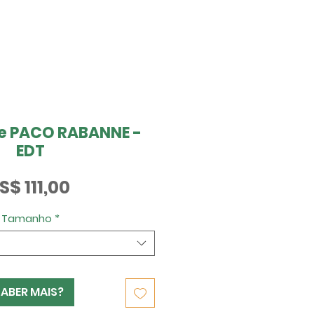
de PACO RABANNE -
EDT
Preço
S$ 111,00
Tamanho
*
SABER MAIS?