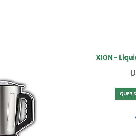
XION - Liqui
U
QUER 