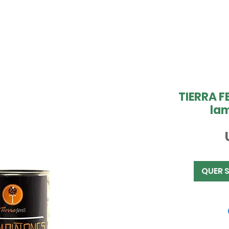
TIERRA F
la
QUER 