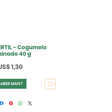
ERTIL - Cogumelo
minado 40 g
Preço
US$ 1,30
SABER MAIS?