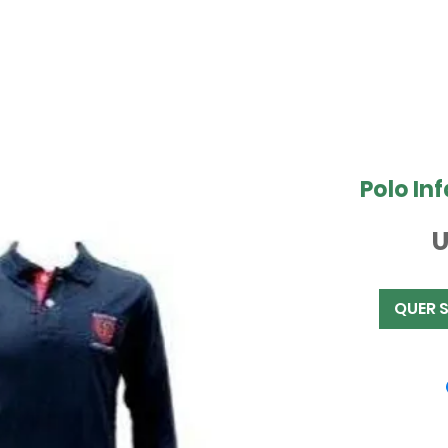
Polo In
U
QUER 