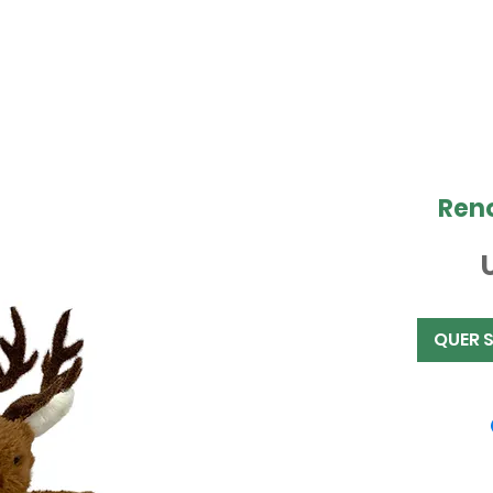
Ren
QUER 