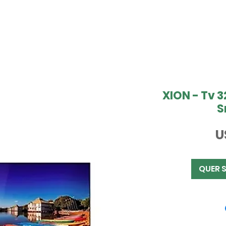
XION - Tv 
S
U
QUER 