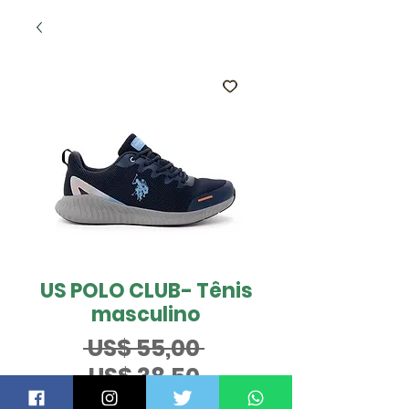
US POLO CLUB- Tênis
masculino
Preço
 US$ 55,00 
Preço
normal
US$ 38,50
promocional